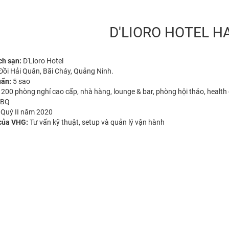
D'LIORO HOTEL 
ch sạn:
D'Lioro Hotel
Đồi Hải Quân, Bãi Cháy, Quảng Ninh.
uẩn:
5 sao
:
200 phòng nghỉ cao cấp, nhà hàng, lounge & bar, phòng hội thảo, health c
BBQ
:
Quý II năm 2020
 của VHG:
Tư vấn kỹ thuật, setup và quản lý vận hành