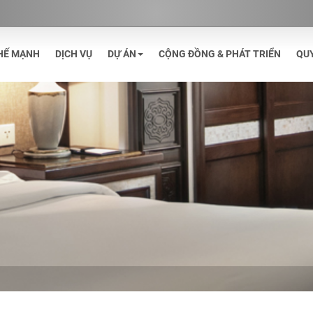
HẾ MẠNH
DỊCH VỤ
DỰ ÁN
CỘNG ĐỒNG & PHÁT TRIỂN
QU