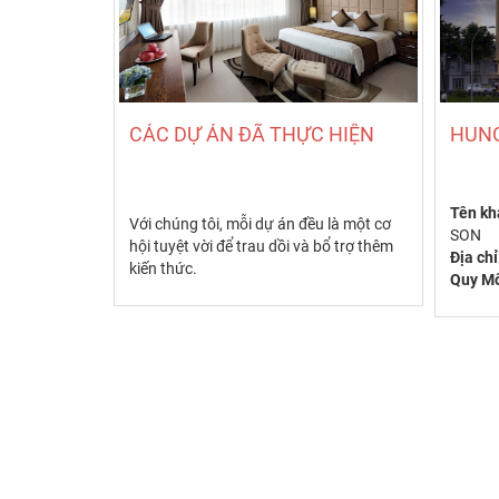
CÁC DỰ ÁN ĐÃ THỰC HIỆN
HUNG
Tên kh
Với chúng tôi, mỗi dự án đều là một cơ
SON
hội tuyệt vời để trau dồi và bổ trợ thêm
Địa chỉ
kiến thức.
Quy M
hàng, 
bơi....
Hạng 
Open: