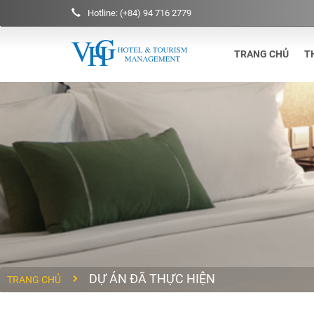
Hotline: (+84) 94 716 2779
TRANG CHỦ
T
DỰ ÁN ĐÃ THỰC HIỆN
TRANG CHỦ