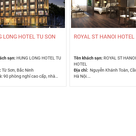
 LONG HOTEL TU SON
ROYAL ST HANOI HOTEL
ách sạn:
HUNG LONG HOTEL TU
Tên khách sạn:
ROYAL ST HANO
HOTEL
:
Từ Sơn, Bắc Ninh
Địa chỉ:
Nguyễn Khánh Toàn, Cầu
ô:
90 phòng nghỉ cao cấp, nhà
Hà Nội.
lounge & bar, spa & massage, bể
Quy Mô:
45 phòng nghỉ cao cấp,
hàng, lounge & bar......
sao:
4 sao
Hạng sao:
3.5sao
Quý IV năm 2017
Open:
Quý IV năm 2017