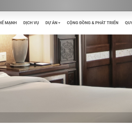
HẾ MẠNH
DỊCH VỤ
DỰ ÁN
CỘNG ĐỒNG & PHÁT TRIỂN
QU